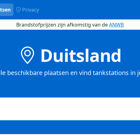
tsen
Privacy
Brandstofprijzen zijn afkomstig van de
ANWB
Duitsland
le beschikbare plaatsen en vind tankstations in 