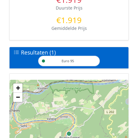
Duurste Prijs
€1.919
Gemiddelde Prijs
Resultaten (1)
Euro 95
+
Geen tankstations met locatiegegevens gevonden.
−
De kaart kan niet worden weergegeven zonder GPS coördinaten.