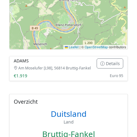
Leaflet
|
©
OpenStreetMap
contributors
ADAMS
Details
Am Moselufer [L98], 56814 Bruttig-Fankel
€1.919
Euro 95
Overzicht
Duitsland
Land
Bruttig-Fankel