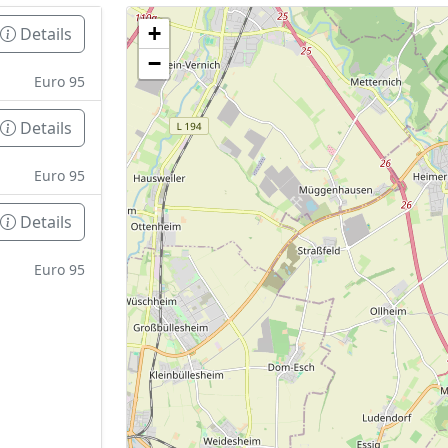
+
Details
Geen tankstations met locatiegegevens gevonden
−
De kaart kan niet worden weergegeven zonder GPS coördin
Euro 95
Details
Euro 95
Details
Euro 95