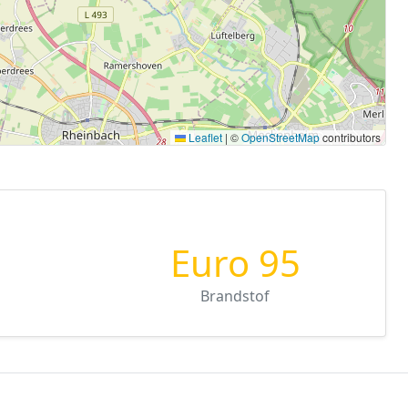
Leaflet
|
©
OpenStreetMap
contributors
Euro 95
Brandstof