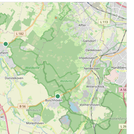
.
aten.