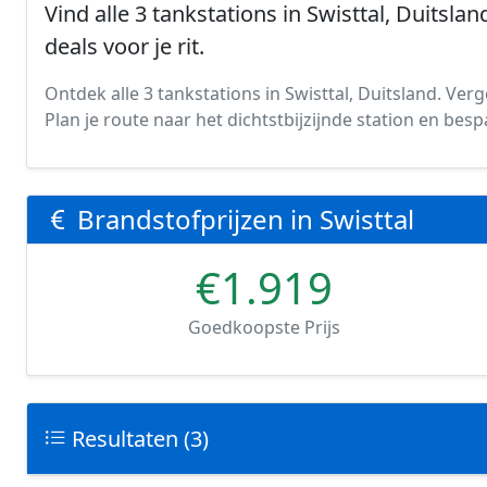
Vind alle 3 tankstations in Swisttal, Duitsla
deals voor je rit.
Ontdek alle 3 tankstations in Swisttal, Duitsland. Verge
Plan je route naar het dichtstbijzijnde station en be
Brandstofprijzen in Swisttal
€1.919
Goedkoopste Prijs
Resultaten (3)