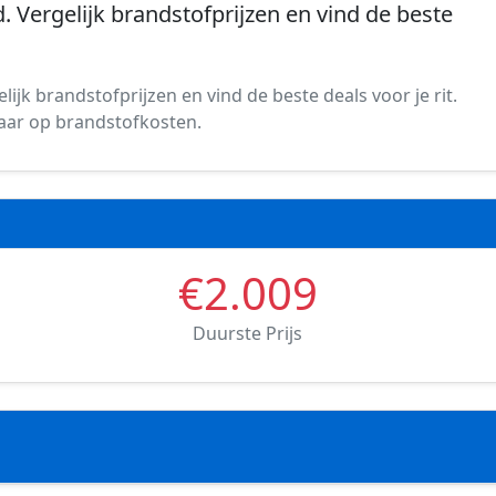
nd. Vergelijk brandstofprijzen en vind de beste
lijk brandstofprijzen en vind de beste deals voor je rit.
spaar op brandstofkosten.
€2.009
Duurste Prijs