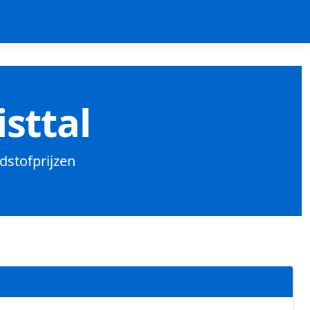
sttal
ndstofprijzen