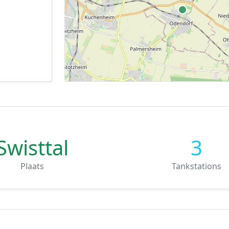
Swisttal
3
Plaats
Tankstations