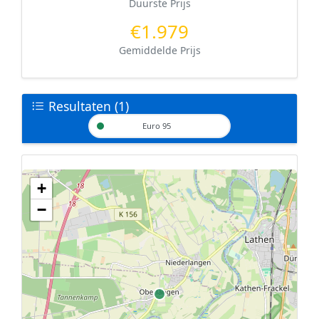
Duurste Prijs
€1.979
Gemiddelde Prijs
Resultaten (1)
Euro 95
+
Geen tankstations met locatiegegevens gevonden.
−
De kaart kan niet worden weergegeven zonder GPS coördinaten.