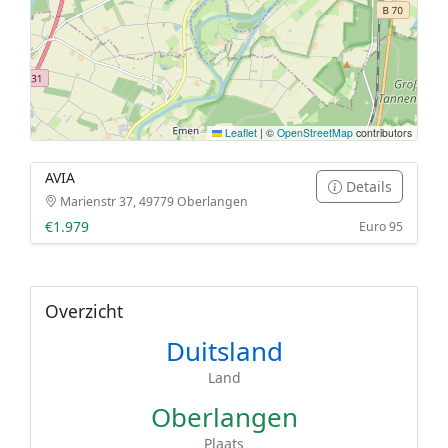
Leaflet
|
©
OpenStreetMap
contributors
AVIA
Details
Marienstr 37, 49779 Oberlangen
€1.979
Euro 95
Overzicht
Duitsland
Land
Oberlangen
Plaats