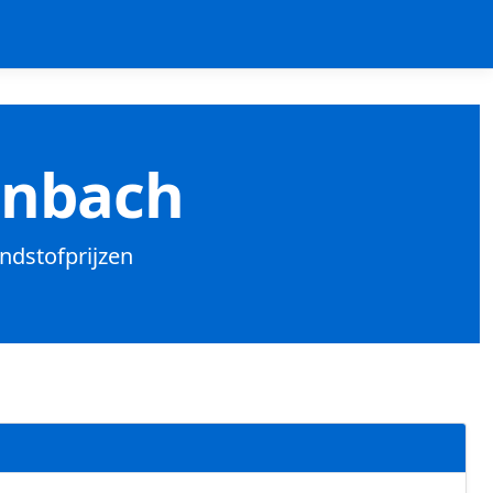
inbach
andstofprijzen