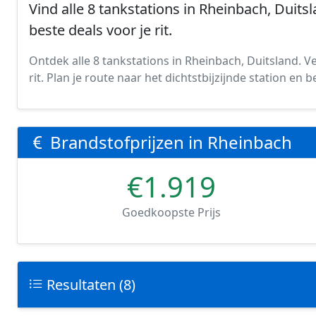
Vind alle 8 tankstations in Rheinbach, Duitsl
beste deals voor je rit.
Ontdek alle 8 tankstations in Rheinbach, Duitsland. Ve
rit. Plan je route naar het dichtstbijzijnde station en
Brandstofprijzen in Rheinbach
€1.919
Goedkoopste Prijs
Resultaten (8)