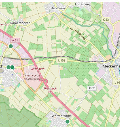
.
aten.