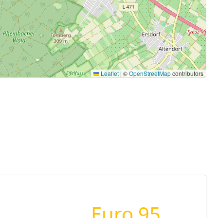
Leaflet
|
©
OpenStreetMap
contributors
Euro 95