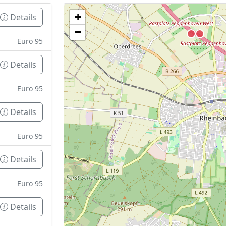
+
Details
Geen tankstations met locatiegegevens gevonden
−
De kaart kan niet worden weergegeven zonder GPS coördin
Euro 95
Details
Euro 95
Details
Euro 95
Details
Euro 95
Details