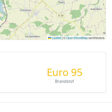
Leaflet
|
©
OpenStreetMap
contributors
Euro 95
Brandstof