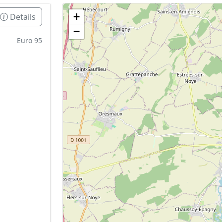
+
Details
Geen tankstations met locatiegegevens gevonden
−
De kaart kan niet worden weergegeven zonder GPS coördin
Euro 95