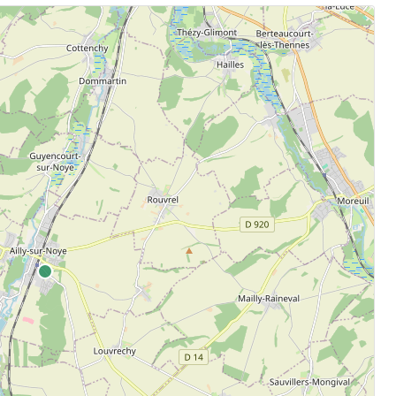
.
aten.