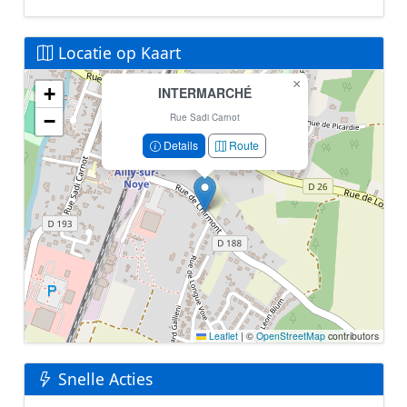
Locatie op Kaart
×
+
INTERMARCHÉ
Geen locatiegegevens beschikbaar voor dit station.
−
Dit station heeft geen GPS coördinaten in de database.
Rue Sadi Carnot
Details
Route
Leaflet
|
©
OpenStreetMap
contributors
Snelle Acties