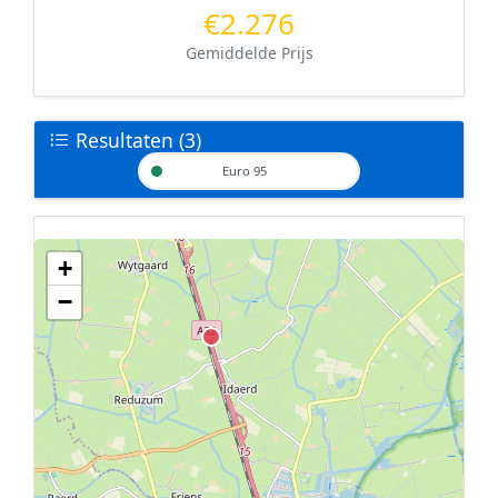
€2.276
Gemiddelde Prijs
Resultaten (3)
Euro 95
+
Geen tankstations met locatiegegevens gevonden.
−
De kaart kan niet worden weergegeven zonder GPS coördinaten.