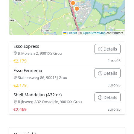
Leaflet
|
©
OpenStreetMap
contributors
Esso Express
Details
It Molelan 2, 9001XS Grou
€2.179
Euro 95
Esso Fennema
Details
Stationsweg 86, 9001EJ Grou
€2.179
Euro 95
Shell Mandelan (A32 oz)
Details
Rijksweg A32 Oostzijde, 9001XX Grou
€2.469
Euro 95