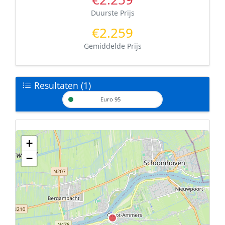
Duurste Prijs
€2.259
Gemiddelde Prijs
Resultaten (1)
Euro 95
+
Geen tankstations met locatiegegevens gevonden.
−
De kaart kan niet worden weergegeven zonder GPS coördinaten.