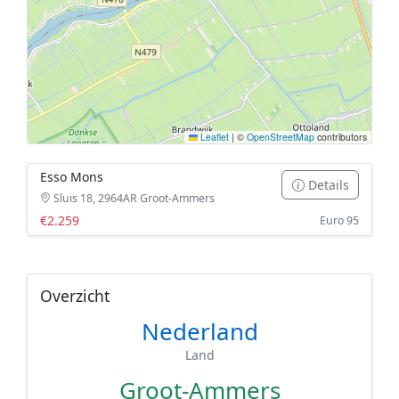
Leaflet
|
©
OpenStreetMap
contributors
Esso Mons
Details
Sluis 18, 2964AR Groot-Ammers
€2.259
Euro 95
Overzicht
Nederland
Land
Groot-Ammers