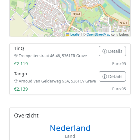
Leaflet
|
©
OpenStreetMap
contributors
TinQ
Details
Trompetterstraat 46-48, 5361ER Grave
€2.119
Euro 95
Tango
Details
Arnoud Van Gelderweg 95A, 5361CV Grave
€2.139
Euro 95
Overzicht
Nederland
Land