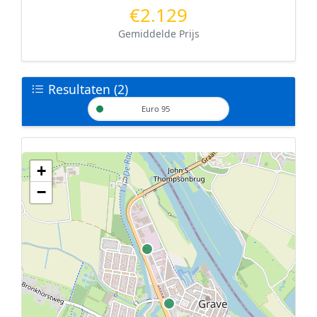
€2.129
Gemiddelde Prijs
Resultaten (2)
Euro 95
+
Geen tankstations met locatiegegevens gevonden.
−
De kaart kan niet worden weergegeven zonder GPS coördinaten.