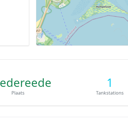
edereede
1
Plaats
Tankstations