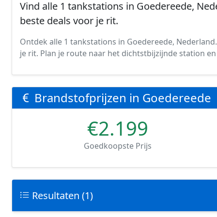
Vind alle 1 tankstations in Goedereede, Nede
beste deals voor je rit.
Ontdek alle 1 tankstations in Goedereede, Nederland. 
je rit. Plan je route naar het dichtstbijzijnde station
Brandstofprijzen in Goedereede
€2.199
Goedkoopste Prijs
Resultaten (1)