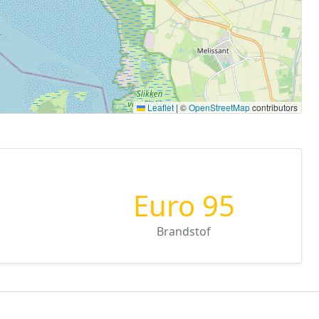
Leaflet
|
©
OpenStreetMap
contributors
Euro 95
Brandstof