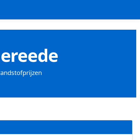
dereede
randstofprijzen