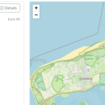
+
Details
Geen tankstations met locatiegegevens gevonden
−
De kaart kan niet worden weergegeven zonder GPS coördin
Euro 95