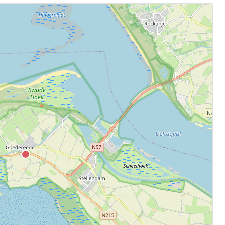
.
aten.