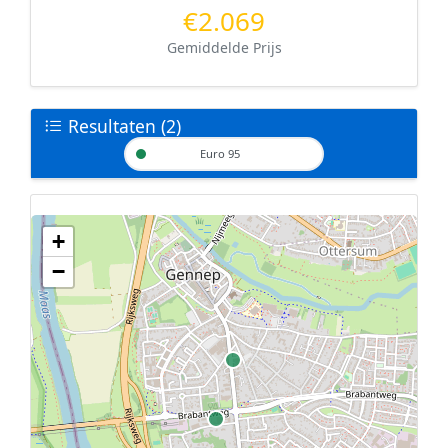
€2.069
Gemiddelde Prijs
Resultaten (2)
Euro 95
+
Geen tankstations met locatiegegevens gevonden.
−
De kaart kan niet worden weergegeven zonder GPS coördinaten.