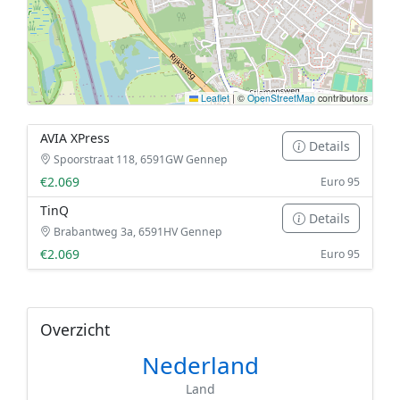
Leaflet
|
©
OpenStreetMap
contributors
AVIA XPress
Details
Spoorstraat 118, 6591GW Gennep
€2.069
Euro 95
TinQ
Details
Brabantweg 3a, 6591HV Gennep
€2.069
Euro 95
Overzicht
Nederland
Land