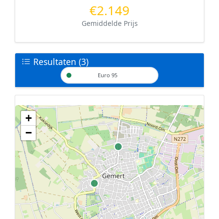
€2.149
Gemiddelde Prijs
Resultaten (3)
Euro 95
+
Geen tankstations met locatiegegevens gevonden.
−
De kaart kan niet worden weergegeven zonder GPS coördinaten.