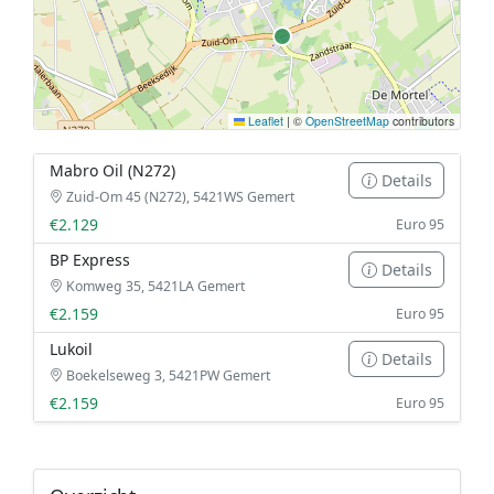
Leaflet
|
©
OpenStreetMap
contributors
Mabro Oil (N272)
Details
Zuid-Om 45 (N272), 5421WS Gemert
€2.129
Euro 95
BP Express
Details
Komweg 35, 5421LA Gemert
€2.159
Euro 95
Lukoil
Details
Boekelseweg 3, 5421PW Gemert
€2.159
Euro 95