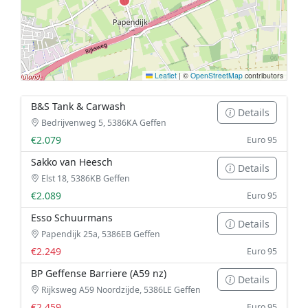
Leaflet
|
©
OpenStreetMap
contributors
B&S Tank & Carwash
Details
Bedrijvenweg 5, 5386KA Geffen
€2.079
Euro 95
Sakko van Heesch
Details
Elst 18, 5386KB Geffen
€2.089
Euro 95
Esso Schuurmans
Details
Papendijk 25a, 5386EB Geffen
€2.249
Euro 95
BP Geffense Barriere (A59 nz)
Details
Rijksweg A59 Noordzijde, 5386LE Geffen
€2.459
Euro 95