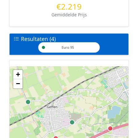
€2.219
Gemiddelde Prijs
Resultaten (4)
Euro 95
+
Geen tankstations met locatiegegevens gevonden.
−
De kaart kan niet worden weergegeven zonder GPS coördinaten.