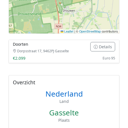
Leaflet
|
©
OpenStreetMap
contributors
Doorten
Details
Dorpsstraat 17, 9462PJ Gasselte
€2.099
Euro 95
Overzicht
Nederland
Land
Gasselte
Plaats