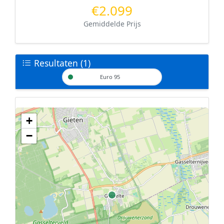
€2.099
Gemiddelde Prijs
Resultaten (1)
Euro 95
+
Geen tankstations met locatiegegevens gevonden.
−
De kaart kan niet worden weergegeven zonder GPS coördinaten.