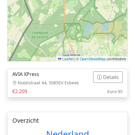
Leaflet
|
©
OpenStreetMap
contributors
AVIA XPress
Details
Notelstraat 44, 5085EV Esbeek
€2.209
Euro 95
Overzicht
Nederland