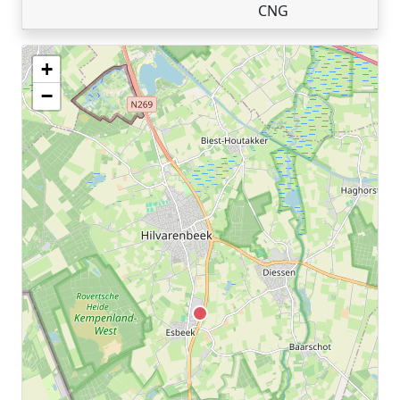
CNG
+
Geen tankstations met locatiegegevens gevonden.
−
De kaart kan niet worden weergegeven zonder GPS coördinaten.