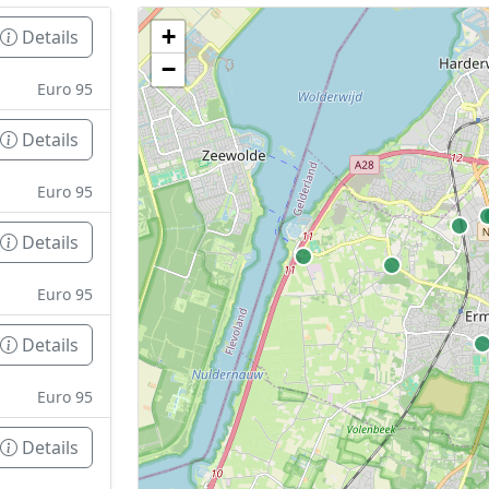
+
Details
Geen tankstations met locatiegegevens gevonden
−
De kaart kan niet worden weergegeven zonder GPS coördin
Euro 95
Details
Euro 95
Details
Euro 95
Details
Euro 95
Details