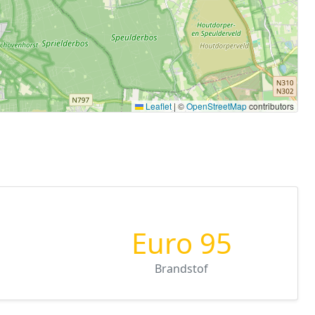
Leaflet
|
©
OpenStreetMap
contributors
Euro 95
Brandstof