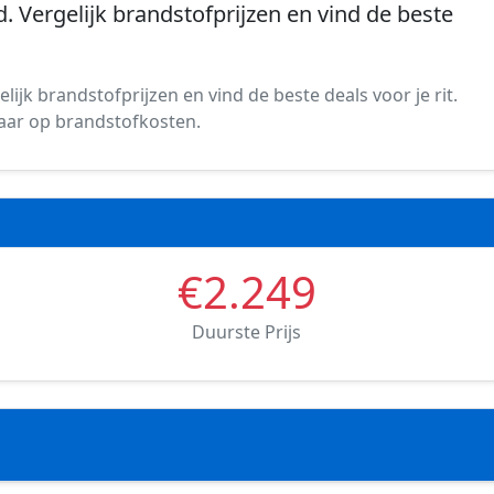
d. Vergelijk brandstofprijzen en vind de beste
lijk brandstofprijzen en vind de beste deals voor je rit.
spaar op brandstofkosten.
€2.249
Duurste Prijs