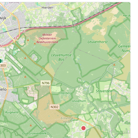
.
aten.