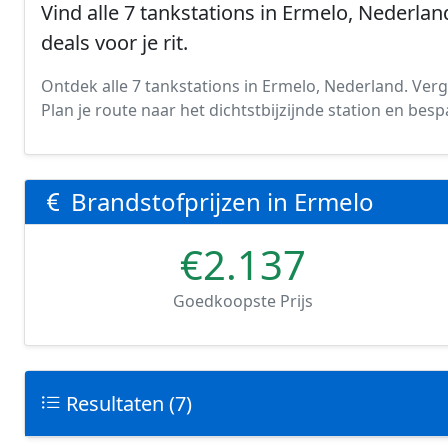
Vind alle 7 tankstations in Ermelo, Nederlan
deals voor je rit.
Ontdek alle 7 tankstations in Ermelo, Nederland. Verge
Plan je route naar het dichtstbijzijnde station en be
Brandstofprijzen in Ermelo
€2.137
Goedkoopste Prijs
Resultaten (7)