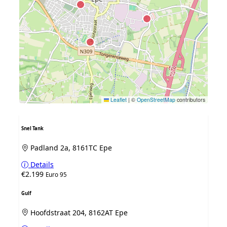
Leaflet
|
©
OpenStreetMap
contributors
Snel Tank
Padland 2a, 8161TC Epe
Details
€2.199
Euro 95
Gulf
Hoofdstraat 204, 8162AT Epe