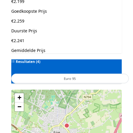
€2.199
Goedkoopste Prijs
€2.259
Duurste Prijs
€2.241
Gemiddelde Prijs
Resultaten (4)
Euro 95
Geen tankstations met locatiegegevens gevonden.
+
De kaart kan niet worden weergegeven zonder GPS coördinaten.
−