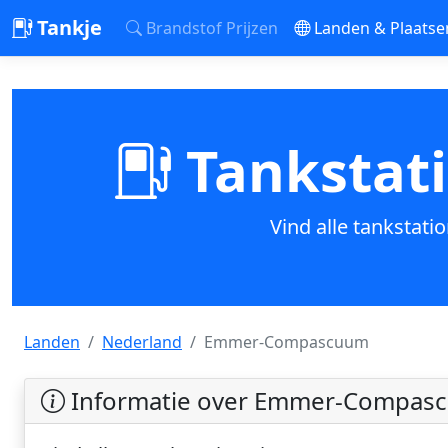
Tankje
Brandstof Prijzen
Landen & Plaatse
Tankstat
Vind alle tankstat
Landen
Nederland
Emmer-Compascuum
Informatie over Emmer-Compasc