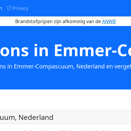
n
Privacy
Brandstofprijzen zijn afkomstig van de
ANWB
ions in Emmer
ions in Emmer-Compascuum, Nederland en vergeli
uum, Nederland