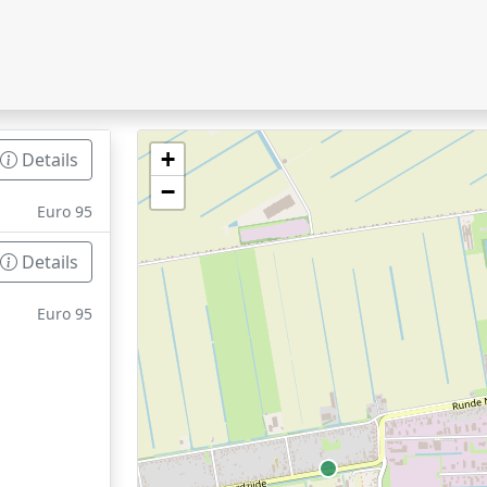
+
Details
Geen tankstations met locatiegegevens gevonden
−
De kaart kan niet worden weergegeven zonder GPS coördin
Euro 95
Details
Euro 95