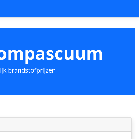
-Compascuum
jk brandstofprijzen