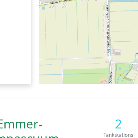
Emmer-
2
Tankstations