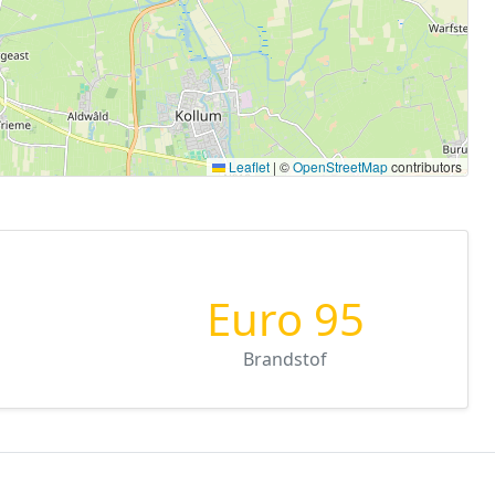
Leaflet
|
©
OpenStreetMap
contributors
Euro 95
Brandstof