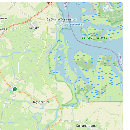
.
aten.