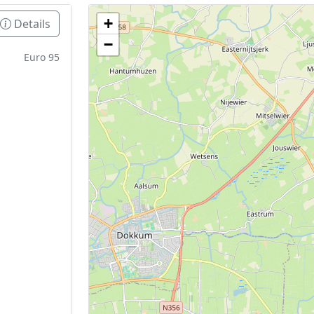
+
Details
Geen tankstations met locatiegegevens gevonden
−
De kaart kan niet worden weergegeven zonder GPS coördin
Euro 95