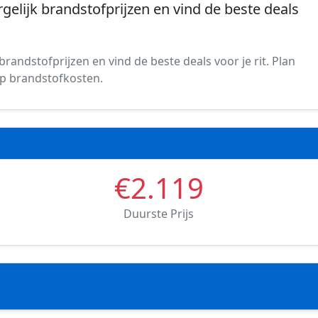
rgelijk brandstofprijzen en vind de beste deals
brandstofprijzen en vind de beste deals voor je rit. Plan
 op brandstofkosten.
€2.119
Duurste Prijs