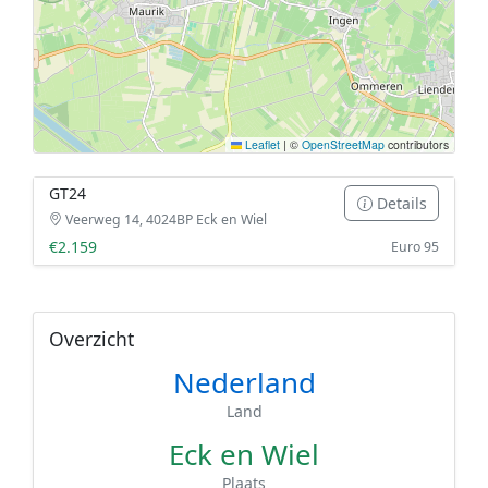
Leaflet
|
©
OpenStreetMap
contributors
GT24
Details
Veerweg 14, 4024BP Eck en Wiel
€2.159
Euro 95
Overzicht
Nederland
Land
Eck en Wiel
Plaats