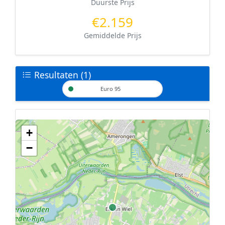
Duurste Prijs
€2.159
Gemiddelde Prijs
Resultaten (1)
Euro 95
+
Geen tankstations met locatiegegevens gevonden.
−
De kaart kan niet worden weergegeven zonder GPS coördinaten.