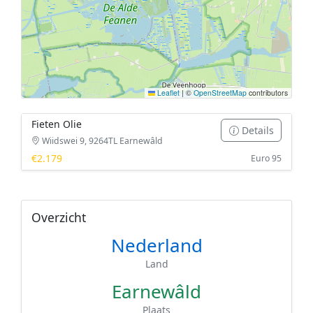
Leaflet
|
©
OpenStreetMap
contributors
Fieten Olie
Details
Wiidswei 9, 9264TL Earnewâld
€2.179
Euro 95
Overzicht
Nederland
Land
Earnewâld
Plaats