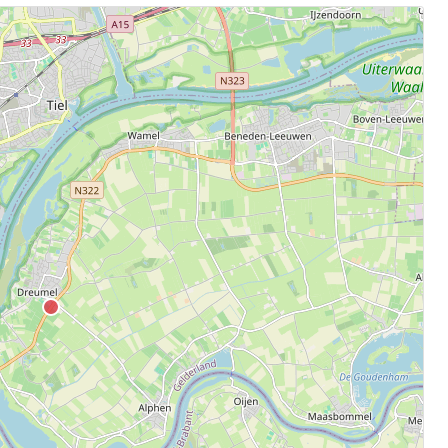
.
aten.