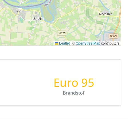
Leaflet
|
©
OpenStreetMap
contributors
Euro 95
Brandstof