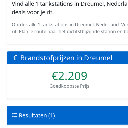
Vind alle 1 tankstations in Dreumel, Nederla
deals voor je rit.
Ontdek alle 1 tankstations in Dreumel, Nederland. Ver
rit. Plan je route naar het dichtstbijzijnde station en
Brandstofprijzen in Dreumel
€2.209
Goedkoopste Prijs
Resultaten (1)