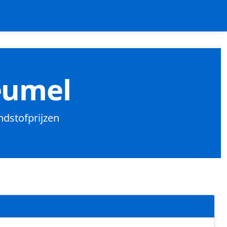
eumel
ndstofprijzen