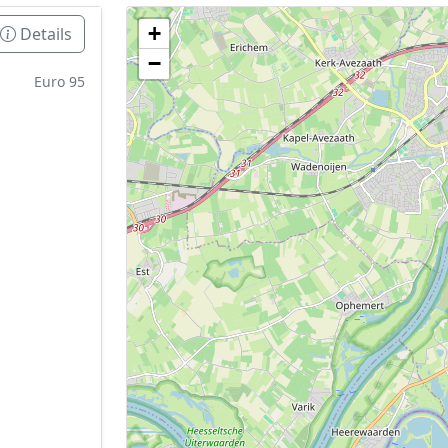
+
Details
Geen tankstations met locatiegegevens gevonden
−
De kaart kan niet worden weergegeven zonder GPS coördin
Euro 95