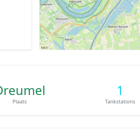
Dreumel
1
Plaats
Tankstations