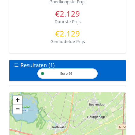
Goedkoopste Prijs
€2.129
Duurste Prijs
€2.129
Gemiddelde Prijs
Resultaten (1)
Euro 95
+
Geen tankstations met locatiegegevens gevonden.
−
De kaart kan niet worden weergegeven zonder GPS coördinaten.