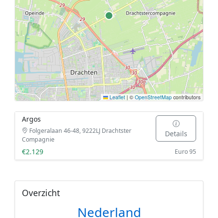
Leaflet
|
©
OpenStreetMap
contributors
Argos
Folgeralaan 46-48, 9222LJ Drachtster
Details
Compagnie
€2.129
Euro 95
Overzicht
Nederland