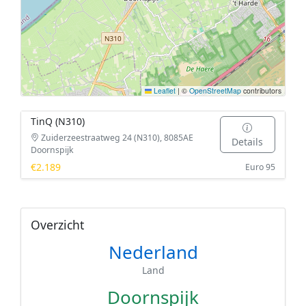
Leaflet
|
©
OpenStreetMap
contributors
TinQ (N310)
Zuiderzeestraatweg 24 (N310), 8085AE
Details
Doornspijk
€2.189
Euro 95
Overzicht
Nederland
Land
Doornspijk