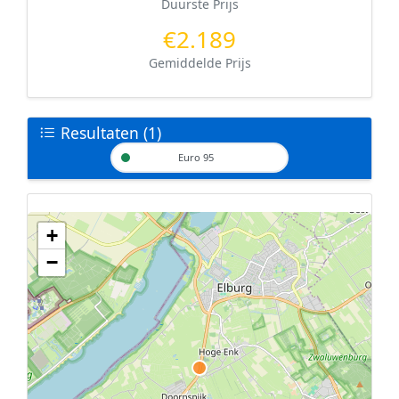
Duurste Prijs
€2.189
Gemiddelde Prijs
Resultaten (1)
Euro 95
+
Geen tankstations met locatiegegevens gevonden.
−
De kaart kan niet worden weergegeven zonder GPS coördinaten.