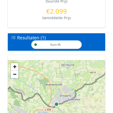
Duurste Prijs
€2.099
Gemiddelde Prijs
Resultaten (1)
Euro 95
+
Geen tankstations met locatiegegevens gevonden.
−
De kaart kan niet worden weergegeven zonder GPS coördinaten.