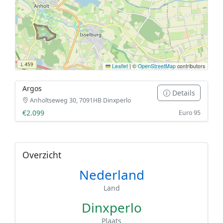
Leaflet
|
©
OpenStreetMap
contributors
Argos
Details
Anholtseweg 30, 7091HB Dinxperlo
€2.099
Euro 95
Overzicht
Nederland
Land
Dinxperlo
Plaats