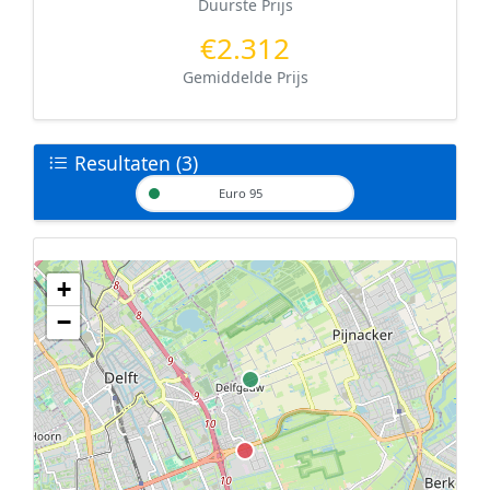
Duurste Prijs
€2.312
Gemiddelde Prijs
Resultaten (3)
Euro 95
+
Geen tankstations met locatiegegevens gevonden.
−
De kaart kan niet worden weergegeven zonder GPS coördinaten.