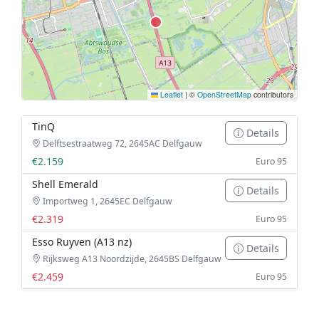
Leaflet
|
©
OpenStreetMap
contributors
TinQ
Details
Delftsestraatweg 72, 2645AC Delfgauw
€2.159
Euro 95
Shell Emerald
Details
Importweg 1, 2645EC Delfgauw
€2.319
Euro 95
Esso Ruyven (A13 nz)
Details
Rijksweg A13 Noordzijde, 2645BS Delfgauw
€2.459
Euro 95