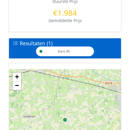
Duurste Prijs
€1.984
Gemiddelde Prijs
Resultaten (1)
Euro 95
+
Geen tankstations met locatiegegevens gevonden.
−
De kaart kan niet worden weergegeven zonder GPS coördinaten.