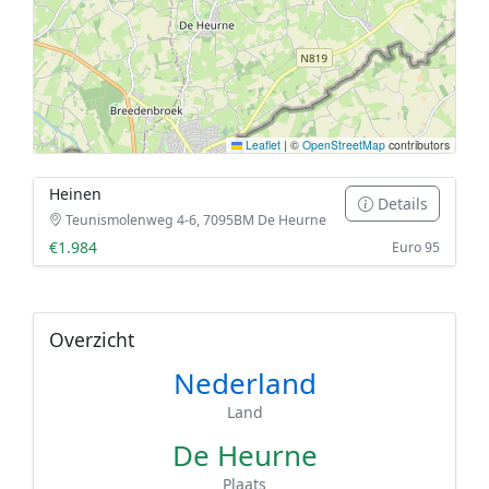
Leaflet
|
©
OpenStreetMap
contributors
Heinen
Details
Teunismolenweg 4-6, 7095BM De Heurne
€1.984
Euro 95
Overzicht
Nederland
Land
De Heurne
Plaats