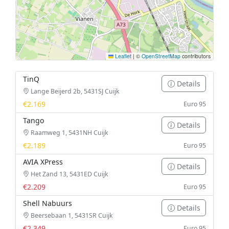
Leaflet
|
©
OpenStreetMap
contributors
TinQ
Details
Lange Beijerd 2b, 5431SJ Cuijk
€2.169
Euro 95
Tango
Details
Raamweg 1, 5431NH Cuijk
€2.189
Euro 95
AVIA XPress
Details
Het Zand 13, 5431ED Cuijk
€2.209
Euro 95
Shell Nabuurs
Details
Beersebaan 1, 5431SR Cuijk
€2.349
Euro 95