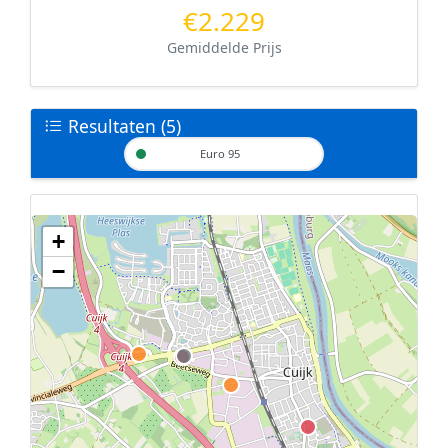
€2.229
Gemiddelde Prijs
Resultaten (5)
Euro 95
+
Geen tankstations met locatiegegevens gevonden.
−
De kaart kan niet worden weergegeven zonder GPS coördinaten.