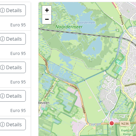
+
Details
Geen tankstations met locatiegegevens gevonden
−
De kaart kan niet worden weergegeven zonder GPS coördin
Euro 95
Details
Euro 95
Details
Euro 95
Details
Euro 95
Details