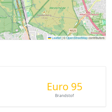
Leaflet
|
©
OpenStreetMap
contributors
Euro 95
Brandstof