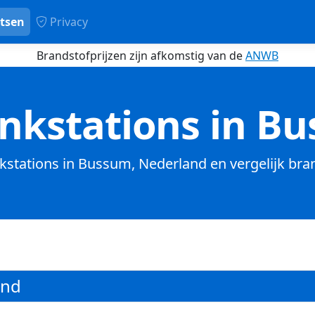
tsen
Privacy
Brandstofprijzen zijn afkomstig van de
ANWB
nkstations in B
nkstations in Bussum, Nederland en vergelijk bra
and