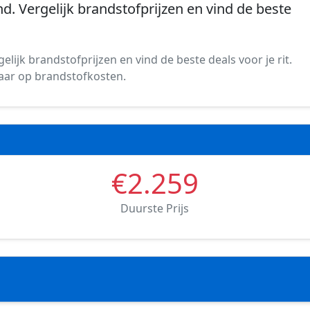
d. Vergelijk brandstofprijzen en vind de beste
lijk brandstofprijzen en vind de beste deals voor je rit.
spaar op brandstofkosten.
€2.259
Duurste Prijs