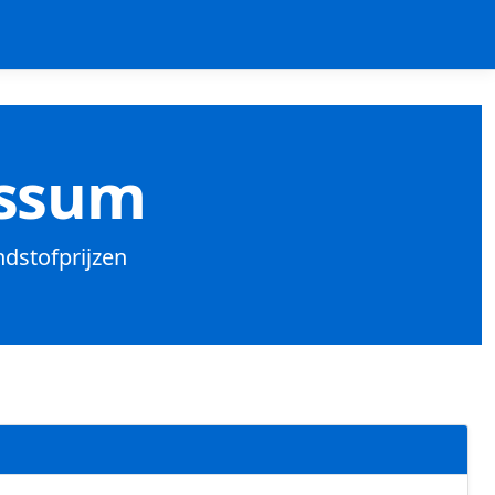
ussum
ndstofprijzen