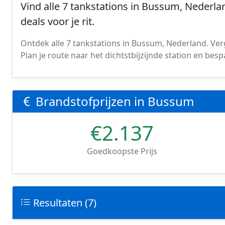
Vind alle 7 tankstations in Bussum, Nederlan
deals voor je rit.
Ontdek alle 7 tankstations in Bussum, Nederland. Verge
Plan je route naar het dichtstbijzijnde station en be
Brandstofprijzen in Bussum
€2.137
Goedkoopste Prijs
Resultaten (7)