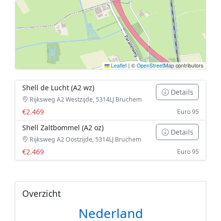
Leaflet
|
©
OpenStreetMap
contributors
Shell de Lucht (A2 wz)
Details
Rijksweg A2 Westzijde, 5314LJ Bruchem
€2.469
Euro 95
Shell Zaltbommel (A2 oz)
Details
Rijksweg A2 Oostzijde, 5314LJ Bruchem
€2.469
Euro 95
Overzicht
Nederland