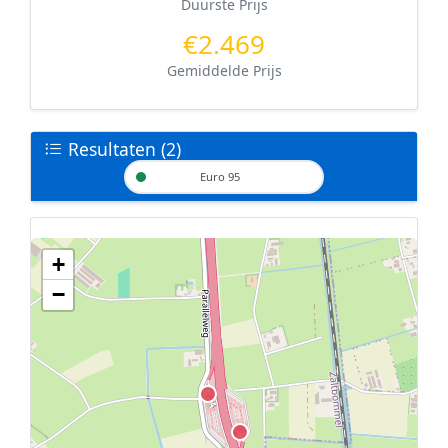
Duurste Prijs
€2.469
Gemiddelde Prijs
Resultaten (2)
Euro 95
+
Geen tankstations met locatiegegevens gevonden.
−
De kaart kan niet worden weergegeven zonder GPS coördinaten.