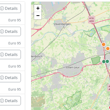
+
Details
Geen tankstations met locatiegegevens gevonden
−
De kaart kan niet worden weergegeven zonder GPS coördin
Euro 95
Details
Euro 95
Details
Euro 95
Details
Euro 95
Details