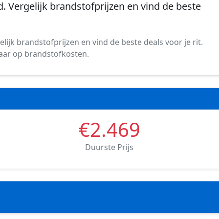
d. Vergelijk brandstofprijzen en vind de beste
lijk brandstofprijzen en vind de beste deals voor je rit.
spaar op brandstofkosten.
€2.469
Duurste Prijs