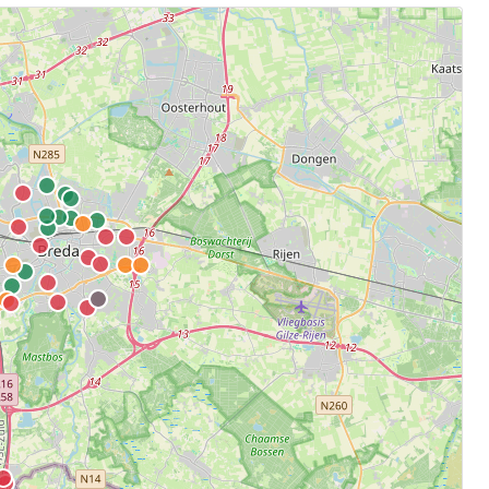
.
aten.