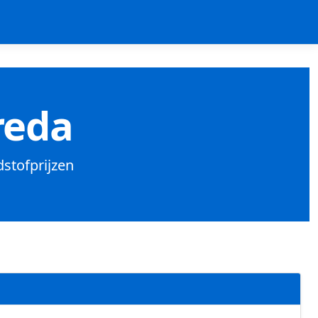
reda
dstofprijzen