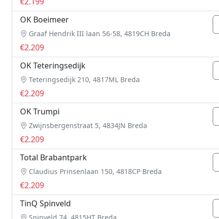
€2.199
OK Boeimeer
Graaf Hendrik III laan 56-58, 4819CH Breda
€2.209
OK Teteringsedijk
Teteringsedijk 210, 4817ML Breda
€2.209
OK Trumpi
Zwijnsbergenstraat 5, 4834JN Breda
€2.209
Total Brabantpark
Claudius Prinsenlaan 150, 4818CP Breda
€2.209
TinQ Spinveld
Spinveld 74, 4815HT Breda