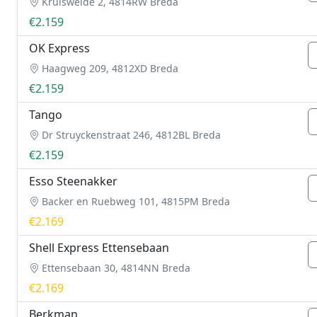
Kruisweide 2, 4814RW Breda
€2.159
OK Express
Haagweg 209, 4812XD Breda
€2.159
Tango
Dr Struyckenstraat 246, 4812BL Breda
€2.159
Esso Steenakker
Backer en Ruebweg 101, 4815PM Breda
€2.169
Shell Express Ettensebaan
Ettensebaan 30, 4814NN Breda
€2.169
Berkman