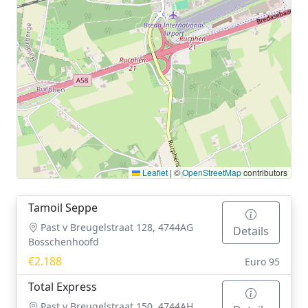
Leaflet
|
©
OpenStreetMap
contributors
Tamoil Seppe
Past v Breugelstraat 128, 4744AG
Details
Bosschenhoofd
€2.188
Euro 95
Total Express
Past v Breugelstraat 150, 4744AH