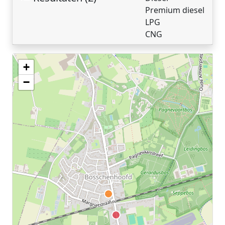
Premium diesel
LPG
CNG
+
Geen tankstations met locatiegegevens gevonden.
−
De kaart kan niet worden weergegeven zonder GPS coördinaten.