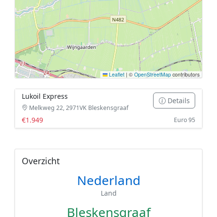
Leaflet
|
©
OpenStreetMap
contributors
Lukoil Express
Details
Melkweg 22, 2971VK Bleskensgraaf
€1.949
Euro 95
Overzicht
Nederland
Land
Bleskensgraaf