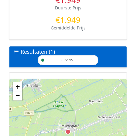
Duurste Prijs
€1.949
Gemiddelde Prijs
Resultaten (1)
Euro 95
+
Geen tankstations met locatiegegevens gevonden.
−
De kaart kan niet worden weergegeven zonder GPS coördinaten.