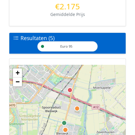
€2.175
Gemiddelde Prijs
Resultaten (5)
Euro 95
+
Geen tankstations met locatiegegevens gevonden.
−
De kaart kan niet worden weergegeven zonder GPS coördinaten.