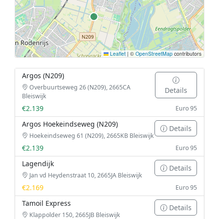
Leaflet
|
©
OpenStreetMap
contributors
Argos (N209)
Overbuurtseweg 26 (N209), 2665CA
Details
Bleiswijk
€2.139
Euro 95
Argos Hoekeindseweg (N209)
Details
Hoekeindseweg 61 (N209), 2665KB Bleiswijk
€2.139
Euro 95
Lagendijk
Details
Jan vd Heydenstraat 10, 2665JA Bleiswijk
€2.169
Euro 95
Tamoil Express
Details
Klappolder 150, 2665JB Bleiswijk