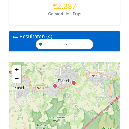
€2.287
Gemiddelde Prijs
Resultaten (4)
Euro 95
+
Geen tankstations met locatiegegevens gevonden.
−
De kaart kan niet worden weergegeven zonder GPS coördinaten.