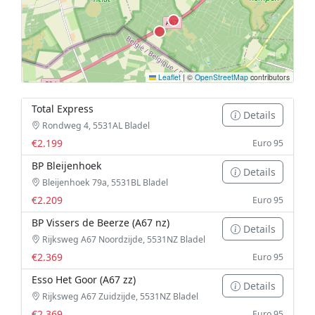
Leaflet
|
©
OpenStreetMap
contributors
Total Express
Details
Rondweg 4, 5531AL Bladel
€2.199
Euro 95
BP Bleijenhoek
Details
Bleijenhoek 79a, 5531BL Bladel
€2.209
Euro 95
BP Vissers de Beerze (A67 nz)
Details
Rijksweg A67 Noordzijde, 5531NZ Bladel
€2.369
Euro 95
Esso Het Goor (A67 zz)
Details
Rijksweg A67 Zuidzijde, 5531NZ Bladel
€2.369
Euro 95