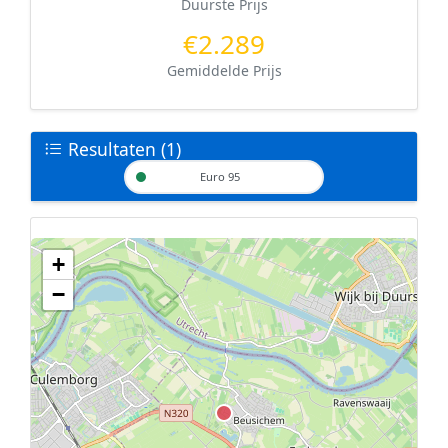
Duurste Prijs
€2.289
Gemiddelde Prijs
Resultaten (1)
Euro 95
+
Geen tankstations met locatiegegevens gevonden.
−
De kaart kan niet worden weergegeven zonder GPS coördinaten.