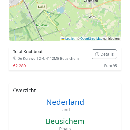
Leaflet
|
©
OpenStreetMap
contributors
Total Knobbout
Details
De Kerswerf 2-4, 4112ME Beusichem
€2.289
Euro 95
Overzicht
Nederland
Land
Beusichem
Plaats