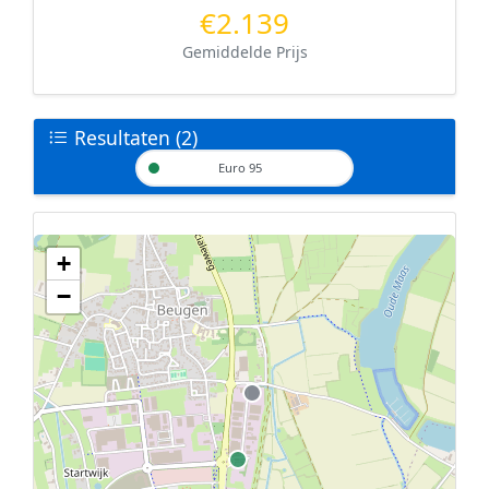
€2.139
Gemiddelde Prijs
Resultaten (2)
Euro 95
+
Geen tankstations met locatiegegevens gevonden.
−
De kaart kan niet worden weergegeven zonder GPS coördinaten.