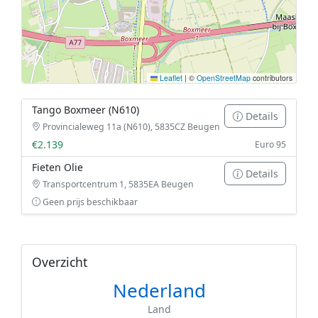
Leaflet
|
©
OpenStreetMap
contributors
Tango Boxmeer (N610)
Details
Provincialeweg 11a (N610), 5835CZ Beugen
€2.139
Euro 95
Fieten Olie
Details
Transportcentrum 1, 5835EA Beugen
Geen prijs beschikbaar
Overzicht
Nederland
Land