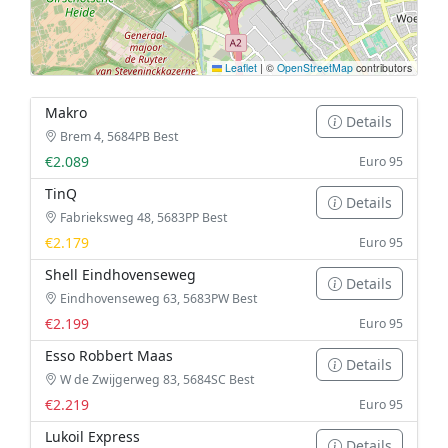
Leaflet
|
©
OpenStreetMap
contributors
Makro
Details
Brem 4, 5684PB Best
€2.089
Euro 95
TinQ
Details
Fabrieksweg 48, 5683PP Best
€2.179
Euro 95
Shell Eindhovenseweg
Details
Eindhovenseweg 63, 5683PW Best
€2.199
Euro 95
Esso Robbert Maas
Details
W de Zwijgerweg 83, 5684SC Best
€2.219
Euro 95
Lukoil Express
Details