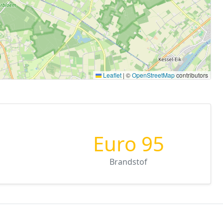
Leaflet
|
©
OpenStreetMap
contributors
Euro 95
Brandstof