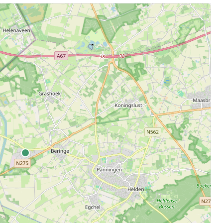
.
aten.