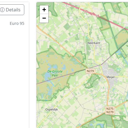
+
Details
Geen tankstations met locatiegegevens gevonden
−
De kaart kan niet worden weergegeven zonder GPS coördin
Euro 95