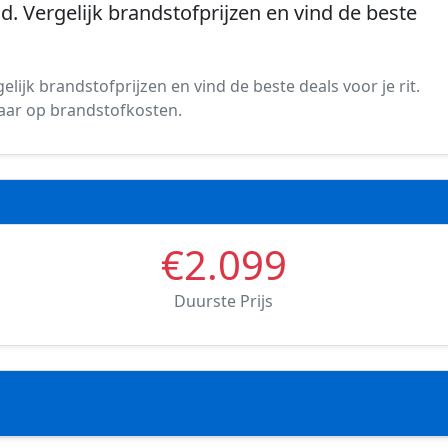
nd. Vergelijk brandstofprijzen en vind de beste
lijk brandstofprijzen en vind de beste deals voor je rit.
spaar op brandstofkosten.
€2.099
Duurste Prijs