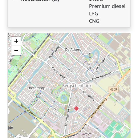
Premium diesel
LPG
CNG
+
Geen tankstations met locatiegegevens gevonden.
−
De kaart kan niet worden weergegeven zonder GPS coördinaten.