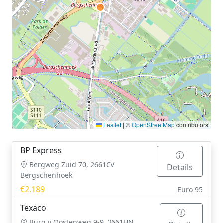
Leaflet
|
©
OpenStreetMap
contributors
BP Express
Bergweg Zuid 70, 2661CV
Details
Bergschenhoek
€2.189
Euro 95
Texaco
Burg v Oostenweg 9-9, 2661HN