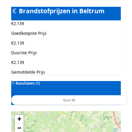
Brandstofprijzen in Beltrum
€2.139
Goedkoopste Prijs
€2.139
Duurste Prijs
€2.139
Gemiddelde Prijs
Resultaten (1)
Euro 95
Geen tankstations met locatiegegevens gevonden.
+
De kaart kan niet worden weergegeven zonder GPS coördinaten.
−