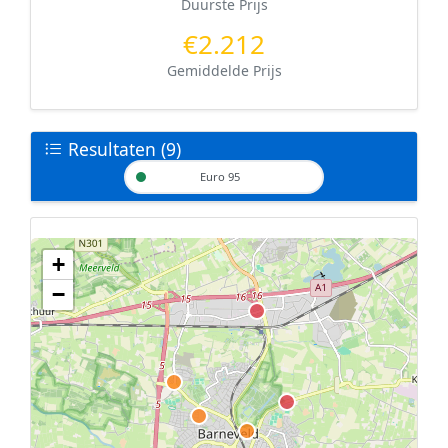
Duurste Prijs
€2.212
Gemiddelde Prijs
Resultaten (9)
Euro 95
+
Geen tankstations met locatiegegevens gevonden.
−
De kaart kan niet worden weergegeven zonder GPS coördinaten.