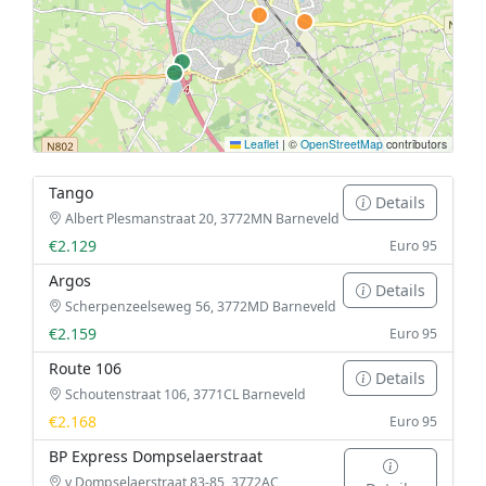
Leaflet
|
©
OpenStreetMap
contributors
Tango
Details
Albert Plesmanstraat 20, 3772MN Barneveld
€2.129
Euro 95
Argos
Details
Scherpenzeelseweg 56, 3772MD Barneveld
€2.159
Euro 95
Route 106
Details
Schoutenstraat 106, 3771CL Barneveld
€2.168
Euro 95
BP Express Dompselaerstraat
v Dompselaerstraat 83-85, 3772AC