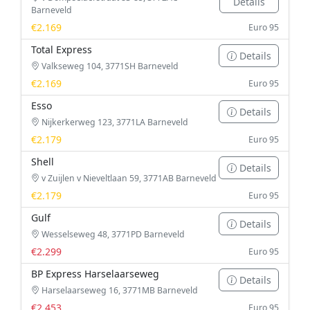
Details
Barneveld
€2.169
Euro 95
Total Express
Details
Valkseweg 104, 3771SH Barneveld
€2.169
Euro 95
Esso
Details
Nijkerkerweg 123, 3771LA Barneveld
€2.179
Euro 95
Shell
Details
v Zuijlen v Nieveltlaan 59, 3771AB Barneveld
€2.179
Euro 95
Gulf
Details
Wesselseweg 48, 3771PD Barneveld
€2.299
Euro 95
BP Express Harselaarseweg
Details
Harselaarseweg 16, 3771MB Barneveld
€2.453
Euro 95