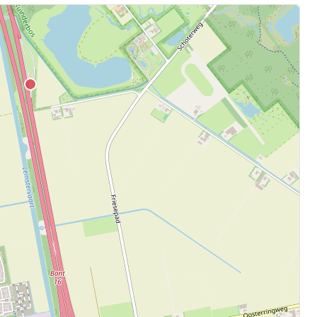
.
aten.