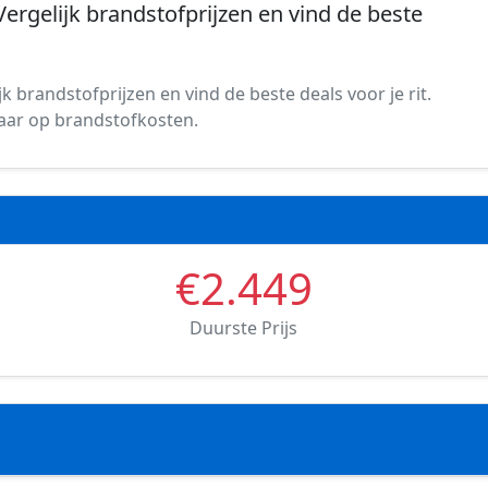
Vergelijk brandstofprijzen en vind de beste
k brandstofprijzen en vind de beste deals voor je rit.
spaar op brandstofkosten.
€2.449
Duurste Prijs