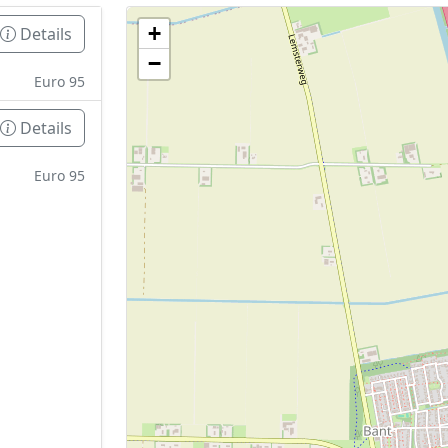
+
Details
Geen tankstations met locatiegegevens gevonden
−
De kaart kan niet worden weergegeven zonder GPS coördin
Euro 95
Details
Euro 95