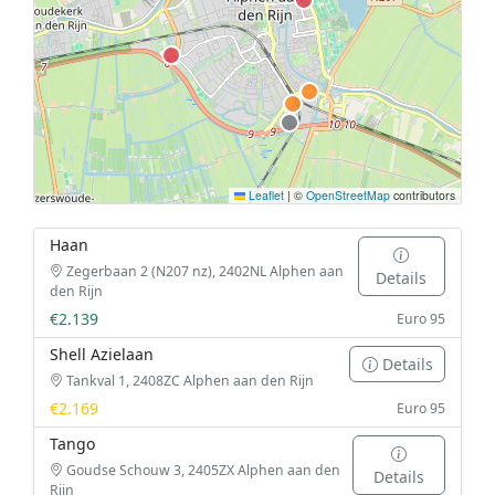
Leaflet
|
©
OpenStreetMap
contributors
Haan
Zegerbaan 2 (N207 nz), 2402NL Alphen aan
Details
den Rijn
€2.139
Euro 95
Shell Azielaan
Details
Tankval 1, 2408ZC Alphen aan den Rijn
€2.169
Euro 95
Tango
Goudse Schouw 3, 2405ZX Alphen aan den
Details
Rijn