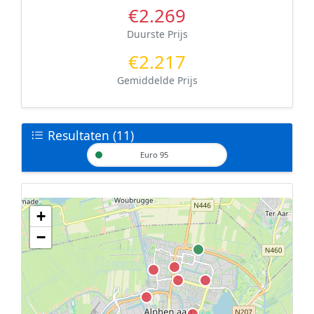
€2.269
Duurste Prijs
€2.217
Gemiddelde Prijs
Resultaten (11)
Euro 95
+
Geen tankstations met locatiegegevens gevonden.
−
De kaart kan niet worden weergegeven zonder GPS coördinaten.