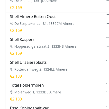
De Paal 24, 1351JD Almere
€2.169
Shell Almere Buiten Oost
De Striptekenaar 81, 1336CM Almere
€2.169
Shell Kaspers
Hopperzuigerstraat 2, 1333HB Almere
€2.169
Shell Draaiersplaats
Rotterdamweg 2, 1324LE Almere
€2.189
Total Poldermolen
Molenweg 1, 1333DE Almere
€2.189
Esso Koningsbeltweg