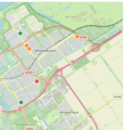
.
aten.