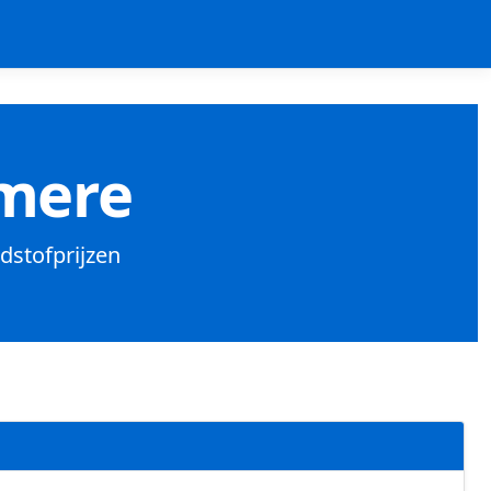
lmere
ndstofprijzen