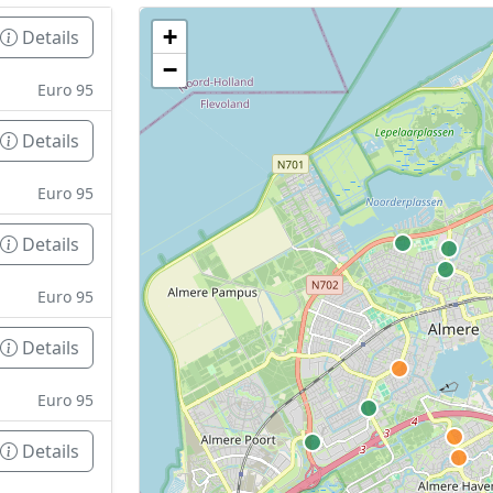
+
Details
Geen tankstations met locatiegegevens gevonden
−
De kaart kan niet worden weergegeven zonder GPS coördin
Euro 95
Details
Euro 95
Details
Euro 95
Details
Euro 95
Details