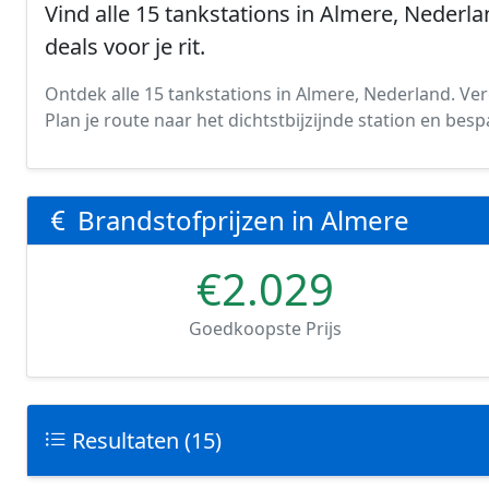
Vind alle 15 tankstations in Almere, Nederla
deals voor je rit.
Ontdek alle 15 tankstations in Almere, Nederland. Verg
Plan je route naar het dichtstbijzijnde station en be
Brandstofprijzen in Almere
€2.029
Goedkoopste Prijs
Resultaten (15)