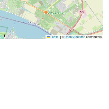
Leaflet
|
©
OpenStreetMap
contributors