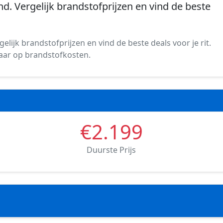
nd. Vergelijk brandstofprijzen en vind de beste
elijk brandstofprijzen en vind de beste deals voor je rit.
spaar op brandstofkosten.
€2.199
Duurste Prijs