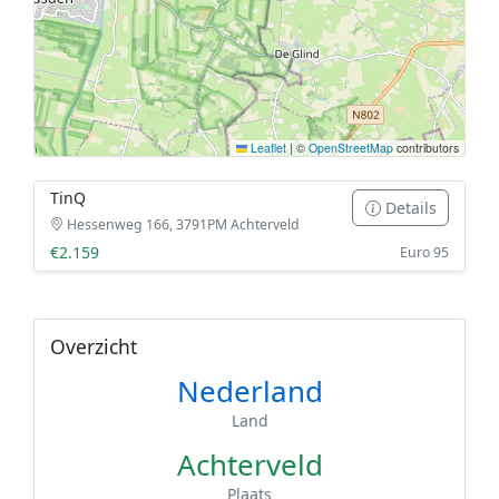
Leaflet
|
©
OpenStreetMap
contributors
TinQ
Details
Hessenweg 166, 3791PM Achterveld
€2.159
Euro 95
Overzicht
Nederland
Land
Achterveld
Plaats