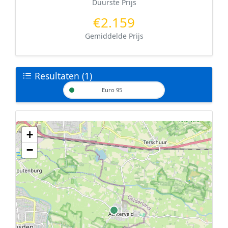
Duurste Prijs
€2.159
Gemiddelde Prijs
Resultaten (1)
Euro 95
+
Geen tankstations met locatiegegevens gevonden.
−
De kaart kan niet worden weergegeven zonder GPS coördinaten.