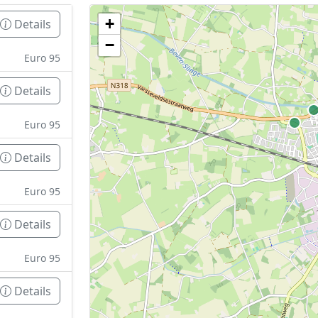
+
Details
Geen tankstations met locatiegegevens gevonden
−
De kaart kan niet worden weergegeven zonder GPS coördin
Euro 95
Details
Euro 95
Details
Euro 95
Details
Euro 95
Details