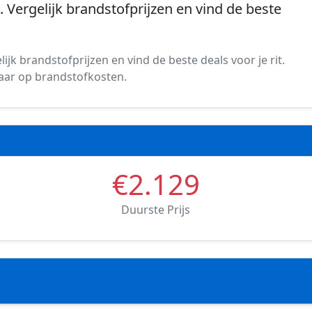
. Vergelijk brandstofprijzen en vind de beste
ijk brandstofprijzen en vind de beste deals voor je rit.
spaar op brandstofkosten.
€2.129
Duurste Prijs