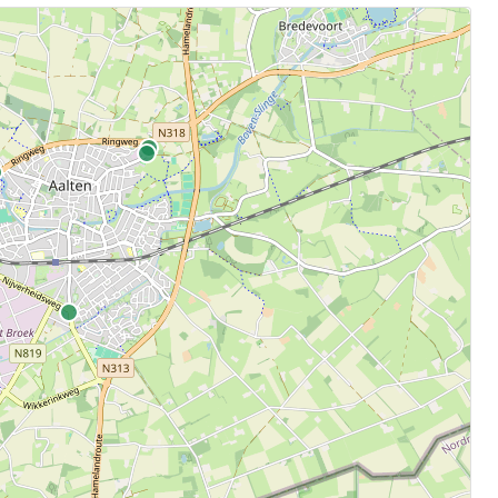
.
aten.