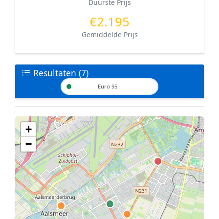
Duurste Prijs
€2.195
Gemiddelde Prijs
Resultaten (7)
Euro 95
+
Geen tankstations met locatiegegevens gevonden.
−
De kaart kan niet worden weergegeven zonder GPS coördinaten.