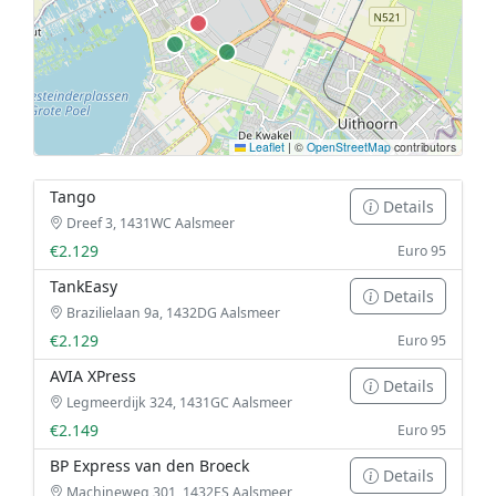
Leaflet
|
©
OpenStreetMap
contributors
Tango
Details
Dreef 3, 1431WC Aalsmeer
€2.129
Euro 95
TankEasy
Details
Brazilielaan 9a, 1432DG Aalsmeer
€2.129
Euro 95
AVIA XPress
Details
Legmeerdijk 324, 1431GC Aalsmeer
€2.149
Euro 95
BP Express van den Broeck
Details
Machineweg 301, 1432ES Aalsmeer