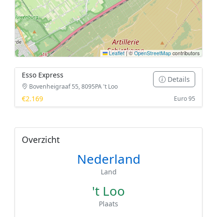
Leaflet
|
©
OpenStreetMap
contributors
Esso Express
Details
Bovenheigraaf 55, 8095PA 't Loo
€2.169
Euro 95
Overzicht
Nederland
Land
't Loo
Plaats