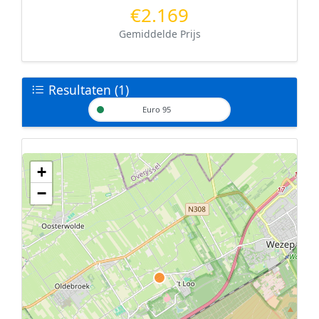
€2.169
Gemiddelde Prijs
Resultaten (1)
Euro 95
+
Geen tankstations met locatiegegevens gevonden.
−
De kaart kan niet worden weergegeven zonder GPS coördinaten.